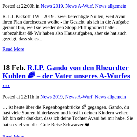
Posted at 22:00h
in
News 2019
,
News A-Wurf
,
News allgemein
R-T-L Kickoff TWT 2019 - zwei berechtigte Nullen, weil Avani
ihren Plan durchsetzen wollte - ihr Gesicht, als ich in die Aufgabe
gerannt bin, weil sie wieder den Stopp-Pfiff ignoriert hatte -
unbezahlbar 😂 Wir haben also Hausaufgaben, aber sie hat auch
gezeigt, dass sie es...
Read More
18 Feb.
R.I.P. Gando von den Rheurdter
Kuhlen 🌈 – der Vater unseres A-Wurfes
…
Posted at 22:11h
in
News 2019
,
News A-Wurf
,
News allgemein
… ist heute über die Regenbogenbrücke 🌈 gegangen. Gando, du
hast viele Spuren hinterlassen und lebst in deinen Kindern weiter.
Ich bin sehr dankbar, dass ich deine Tochter Avani bei mir habe. Sie
hat so viel von dir. Gute Reise Schwarzer ❤️...
Read More