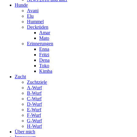
Hunde
Avani
Elu
Hummel
Deckrüden
Amar
Mato
Erinnerungen
Enna
Fritzi
Dena
Toko
Kimba
Zucht
Zuchtziele
A-Wurf
B-Wurf
C-Wurf
D-Wurf
E-Wurf
F-Wurf
G-Wurf
H-Wurf
Über mich