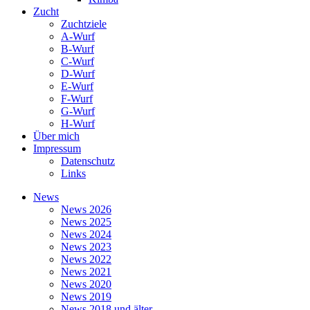
Zucht
Zuchtziele
A-Wurf
B-Wurf
C-Wurf
D-Wurf
E-Wurf
F-Wurf
G-Wurf
H-Wurf
Über mich
Impressum
Datenschutz
Links
News
News 2026
News 2025
News 2024
News 2023
News 2022
News 2021
News 2020
News 2019
News 2018 und älter