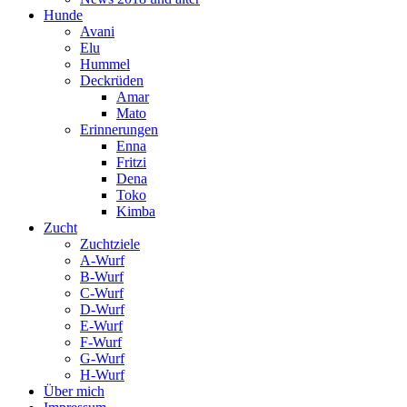
Hunde
Avani
Elu
Hummel
Deckrüden
Amar
Mato
Erinnerungen
Enna
Fritzi
Dena
Toko
Kimba
Zucht
Zuchtziele
A-Wurf
B-Wurf
C-Wurf
D-Wurf
E-Wurf
F-Wurf
G-Wurf
H-Wurf
Über mich