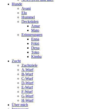
Hunde
Avani
Elu
Hummel
Deckrüden
Amar
Mato
Erinnerungen
Enna
Fritzi
Dena
Toko
Kimba
Zucht
Zuchtziele
A-Wurf
B-Wurf
C-Wurf
D-Wurf
E-Wurf
F-Wurf
G-Wurf
H-Wurf
Über mich