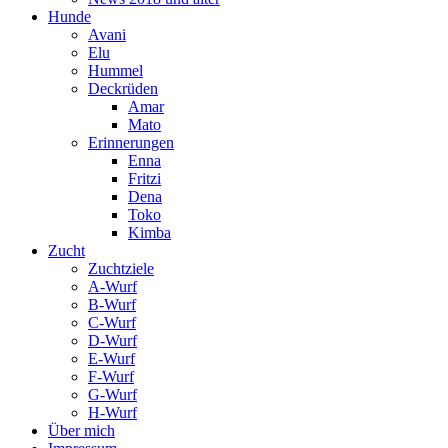
Hunde
Avani
Elu
Hummel
Deckrüden
Amar
Mato
Erinnerungen
Enna
Fritzi
Dena
Toko
Kimba
Zucht
Zuchtziele
A-Wurf
B-Wurf
C-Wurf
D-Wurf
E-Wurf
F-Wurf
G-Wurf
H-Wurf
Über mich