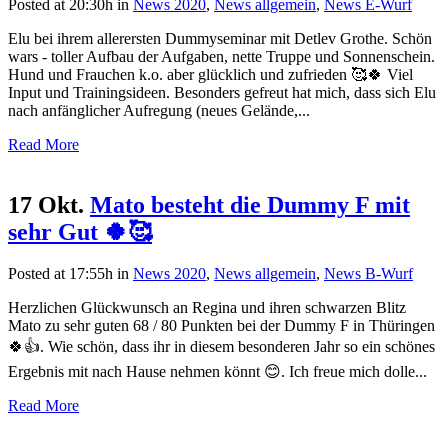
Posted at 20:30h
in
News 2020
,
News allgemein
,
News E-Wurf
Elu bei ihrem allerersten Dummyseminar mit Detlev Grothe. Schön
wars - toller Aufbau der Aufgaben, nette Truppe und Sonnenschein.
Hund und Frauchen k.o. aber glücklich und zufrieden 🥰🍀 Viel
Input und Trainingsideen. Besonders gefreut hat mich, dass sich Elu
nach anfänglicher Aufregung (neues Gelände,...
Read More
17 Okt.
Mato besteht die Dummy F mit
sehr Gut 🍀🥰
Posted at 17:55h
in
News 2020
,
News allgemein
,
News B-Wurf
Herzlichen Glückwunsch an Regina und ihren schwarzen Blitz
Mato zu sehr guten 68 / 80 Punkten bei der Dummy F in Thüringen
🍀👍. Wie schön, dass ihr in diesem besonderen Jahr so ein schönes
Ergebnis mit nach Hause nehmen könnt 😊. Ich freue mich dolle...
Read More