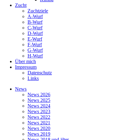
Zucht
Zuchtziele
A-Wurf
B-Wurf
C-Wurf
D-Wurf
E-Wurf
F-Wurf
G-Wurf
H-Wurf
Über mich
Impressum
Datenschutz
Links
News
News 2026
News 2025
News 2024
News 2023
News 2022
News 2021
News 2020
News 2019
News 2018 und älter