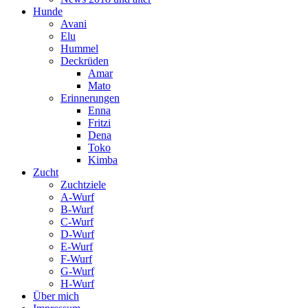
Hunde
Avani
Elu
Hummel
Deckrüden
Amar
Mato
Erinnerungen
Enna
Fritzi
Dena
Toko
Kimba
Zucht
Zuchtziele
A-Wurf
B-Wurf
C-Wurf
D-Wurf
E-Wurf
F-Wurf
G-Wurf
H-Wurf
Über mich