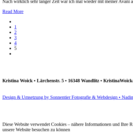
Nach wirklich sehr langer Zeit war ich mal wieder mit meiner Avani 
Read More
1
2
3
4
5
Kristina Woick • Lärchenstr. 5 • 16348 Wandlitz • KristinaWoi
Design & Umsetzung by Sonnentier Fotografie & Webdesign • Nadi
Diese Website verwendet Cookies – nähere Informationen und Ihre Rec
unsere Website besuchen zu können