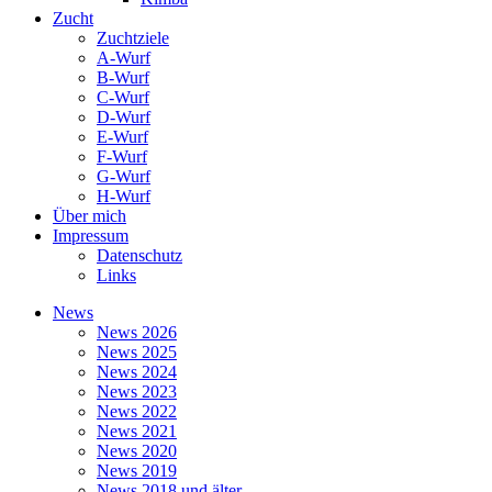
Zucht
Zuchtziele
A-Wurf
B-Wurf
C-Wurf
D-Wurf
E-Wurf
F-Wurf
G-Wurf
H-Wurf
Über mich
Impressum
Datenschutz
Links
News
News 2026
News 2025
News 2024
News 2023
News 2022
News 2021
News 2020
News 2019
News 2018 und älter