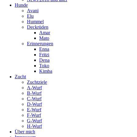
Hunde
Avani
Elu
Hummel
Deckrüden
Amar
Mato
Erinnerungen
Enna
Fritzi
Dena
Toko
Kimba
Zucht
Zuchtziele
A-Wurf
B-Wurf
C-Wurf
D-Wurf
E-Wurf
F-Wurf
G-Wurf
H-Wurf
Über mich