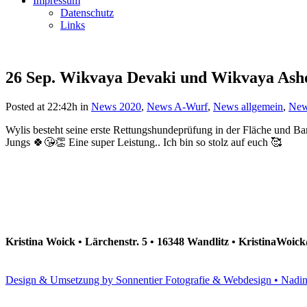
Impressum
Datenschutz
Links
26 Sep.
Wikvaya Devaki und Wikvaya Asho
Posted at 22:42h
in
News 2020
,
News A-Wurf
,
News allgemein
,
New
Wylis besteht seine erste Rettungshundeprüfung in der Fläche und Barr
Jungs 🍀😘👏 Eine super Leistung.. Ich bin so stolz auf euch 🥰
Kristina Woick • Lärchenstr. 5 • 16348 Wandlitz • KristinaWoi
Design & Umsetzung by Sonnentier Fotografie & Webdesign • Nadi