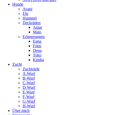
Hunde
Avani
Elu
Hummel
Deckrüden
Amar
Mato
Erinnerungen
Enna
Fritzi
Dena
Toko
Kimba
Zucht
Zuchtziele
A-Wurf
B-Wurf
C-Wurf
D-Wurf
E-Wurf
F-Wurf
G-Wurf
H-Wurf
Über mich