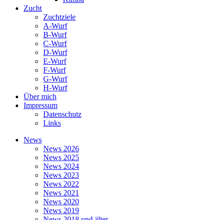
Zucht
Zuchtziele
A-Wurf
B-Wurf
C-Wurf
D-Wurf
E-Wurf
F-Wurf
G-Wurf
H-Wurf
Über mich
Impressum
Datenschutz
Links
News
News 2026
News 2025
News 2024
News 2023
News 2022
News 2021
News 2020
News 2019
News 2018 und älter