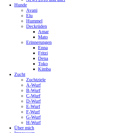
Hunde
Avani
Elu
Hummel
Deckrüden
Amar
Mato
Erinnerungen
Enna
Fritzi
Dena
Toko
Kimba
Zucht
Zuchtziele
A-Wurf
B-Wurf
C-Wurf
D-Wurf
E-Wurf
F-Wurf
G-Wurf
H-Wurf
Über mich