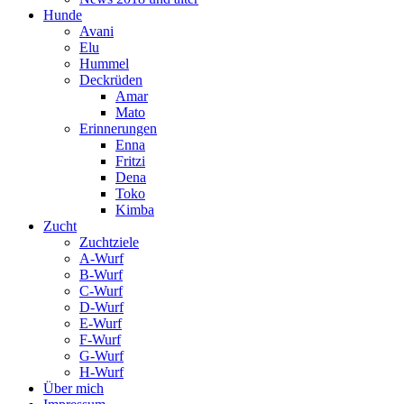
Hunde
Avani
Elu
Hummel
Deckrüden
Amar
Mato
Erinnerungen
Enna
Fritzi
Dena
Toko
Kimba
Zucht
Zuchtziele
A-Wurf
B-Wurf
C-Wurf
D-Wurf
E-Wurf
F-Wurf
G-Wurf
H-Wurf
Über mich