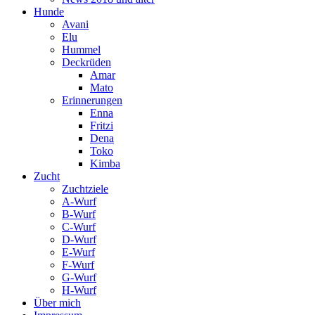
Hunde
Avani
Elu
Hummel
Deckrüden
Amar
Mato
Erinnerungen
Enna
Fritzi
Dena
Toko
Kimba
Zucht
Zuchtziele
A-Wurf
B-Wurf
C-Wurf
D-Wurf
E-Wurf
F-Wurf
G-Wurf
H-Wurf
Über mich