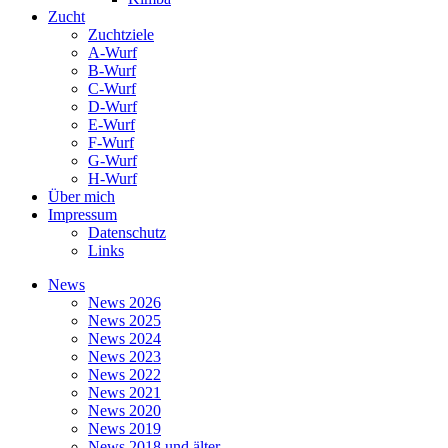
Zucht
Zuchtziele
A-Wurf
B-Wurf
C-Wurf
D-Wurf
E-Wurf
F-Wurf
G-Wurf
H-Wurf
Über mich
Impressum
Datenschutz
Links
News
News 2026
News 2025
News 2024
News 2023
News 2022
News 2021
News 2020
News 2019
News 2018 und älter