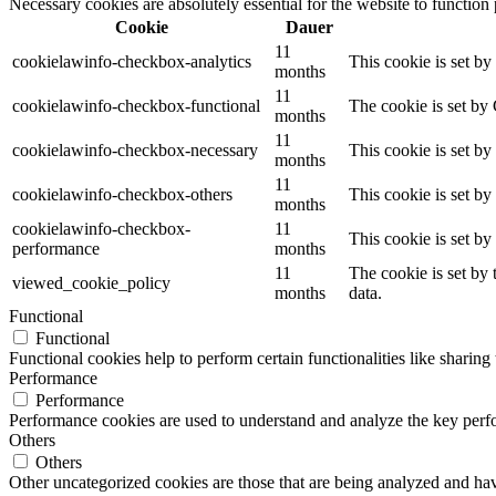
Necessary cookies are absolutely essential for the website to function
Cookie
Dauer
11
cookielawinfo-checkbox-analytics
This cookie is set b
months
11
cookielawinfo-checkbox-functional
The cookie is set by
months
11
cookielawinfo-checkbox-necessary
This cookie is set b
months
11
cookielawinfo-checkbox-others
This cookie is set b
months
cookielawinfo-checkbox-
11
This cookie is set b
performance
months
11
The cookie is set by
viewed_cookie_policy
months
data.
Functional
Functional
Functional cookies help to perform certain functionalities like sharing 
Performance
Performance
Performance cookies are used to understand and analyze the key perfor
Others
Others
Other uncategorized cookies are those that are being analyzed and have