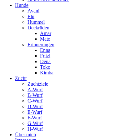
Hunde
Avani
Elu
Hummel
Deckrüden
Amar
Mato
Erinnerungen
Enna
Fritzi
Dena
Toko
Kimba
Zucht
Zuchtziele
A-Wurf
B-Wurf
C-Wurf
D-Wurf
E-Wurf
F-Wurf
G-Wurf
H-Wurf
Über mich