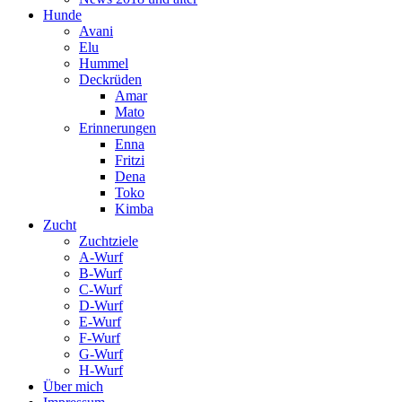
Hunde
Avani
Elu
Hummel
Deckrüden
Amar
Mato
Erinnerungen
Enna
Fritzi
Dena
Toko
Kimba
Zucht
Zuchtziele
A-Wurf
B-Wurf
C-Wurf
D-Wurf
E-Wurf
F-Wurf
G-Wurf
H-Wurf
Über mich