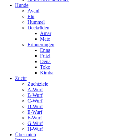
Hunde
Avani
Elu
Hummel
Deckrüden
Amar
Mato
Erinnerungen
Enna
Fritzi
Dena
Toko
Kimba
Zucht
Zuchtziele
A-Wurf
B-Wurf
C-Wurf
D-Wurf
E-Wurf
F-Wurf
G-Wurf
H-Wurf
Über mich