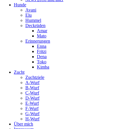
Hunde
Avani
Elu
Hummel
Deckrüden
Amar
Mato
Erinnerungen
Enna
Fritzi
Dena
Toko
Kimba
Zucht
Zuchtziele
A-Wurf
B-Wurf
C-Wurf
D-Wurf
E-Wurf
F-Wurf
G-Wurf
H-Wurf
Über mich