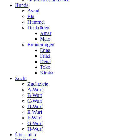
Hunde
Avani
Elu
Hummel
Deckrüden
Amar
Mato
Erinnerungen
Enna
Fritzi
Dena
Toko
Kimba
Zucht
Zuchtziele
A-Wurf
B-Wurf
C-Wurf
D-Wurf
E-Wurf
F-Wurf
G-Wurf
H-Wurf
Über mich