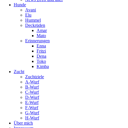
Hunde
Avani
Elu
Hummel
Deckrüden
Amar
Mato
Erinnerungen
Enna
Fritzi
Dena
Toko
Kimba
Zucht
Zuchtziele
A-Wurf
B-Wurf
C-Wurf
D-Wurf
E-Wurf
F-Wurf
G-Wurf
H-Wurf
Über mich