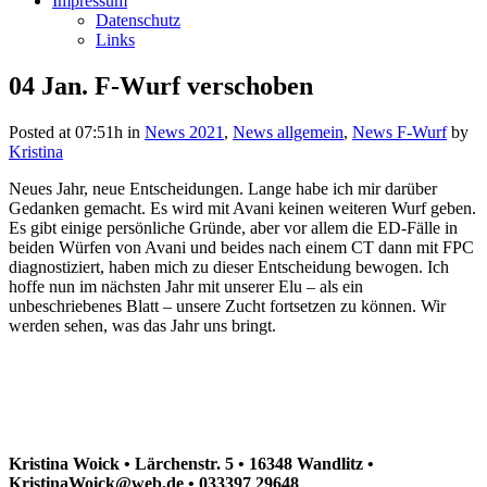
Impressum
Datenschutz
Links
04 Jan.
F-Wurf verschoben
Posted at 07:51h
in
News 2021
,
News allgemein
,
News F-Wurf
by
Kristina
Neues Jahr, neue Entscheidungen. Lange habe ich mir darüber
Gedanken gemacht. Es wird mit Avani keinen weiteren Wurf geben.
Es gibt einige persönliche Gründe, aber vor allem die ED-Fälle in
beiden Würfen von Avani und beides nach einem CT dann mit FPC
diagnostiziert, haben mich zu dieser Entscheidung bewogen. Ich
hoffe nun im nächsten Jahr mit unserer Elu – als ein
unbeschriebenes Blatt – unsere Zucht fortsetzen zu können. Wir
werden sehen, was das Jahr uns bringt.
Kristina Woick • Lärchenstr. 5 • 16348 Wandlitz •
KristinaWoick@web.de • 033397 29648