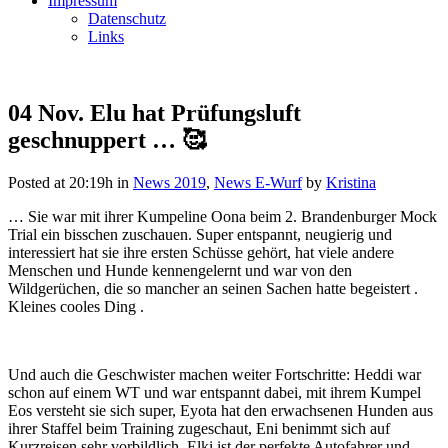
Impressum
Datenschutz
Links
04 Nov.
Elu hat Prüfungsluft
geschnuppert … 🥰
Posted at 20:19h
in
News 2019
,
News E-Wurf
by
Kristina
… Sie war mit ihrer Kumpeline Oona beim 2. Brandenburger Mock
Trial ein bisschen zuschauen. Super entspannt, neugierig und
interessiert hat sie ihre ersten Schüsse gehört, hat viele andere
Menschen und Hunde kennengelernt und war von den
Wildgerüchen, die so mancher an seinen Sachen hatte begeistert .
Kleines cooles Ding .
Und auch die Geschwister machen weiter Fortschritte: Heddi war
schon auf einem WT und war entspannt dabei, mit ihrem Kumpel
Eos versteht sie sich super, Eyota hat den erwachsenen Hunden aus
ihrer Staffel beim Training zugeschaut, Eni benimmt sich auf
Kurzreisen sehr vorbildlich, Elki ist der perfekte Autofahrer und