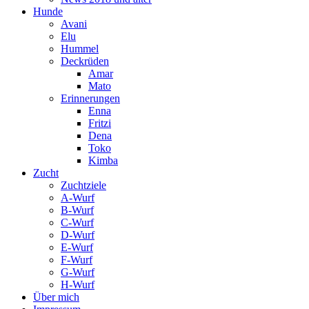
Hunde
Avani
Elu
Hummel
Deckrüden
Amar
Mato
Erinnerungen
Enna
Fritzi
Dena
Toko
Kimba
Zucht
Zuchtziele
A-Wurf
B-Wurf
C-Wurf
D-Wurf
E-Wurf
F-Wurf
G-Wurf
H-Wurf
Über mich