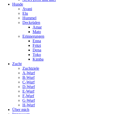
Hunde
Avani
Elu
Hummel
Deckrüden
Amar
Mato
Erinnerungen
Enna
Fritzi
Dena
Toko
Kimba
Zucht
Zuchtziele
A-Wurf
B-Wurf
C-Wurf
D-Wurf
E-Wurf
F-Wurf
G-Wurf
H-Wurf
Über mich