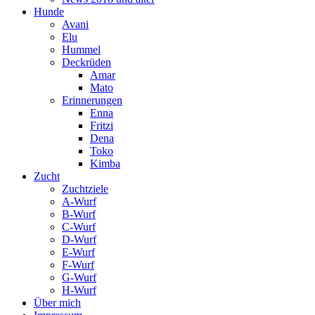
Hunde
Avani
Elu
Hummel
Deckrüden
Amar
Mato
Erinnerungen
Enna
Fritzi
Dena
Toko
Kimba
Zucht
Zuchtziele
A-Wurf
B-Wurf
C-Wurf
D-Wurf
E-Wurf
F-Wurf
G-Wurf
H-Wurf
Über mich