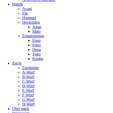
Hunde
Avani
Elu
Hummel
Deckrüden
Amar
Mato
Erinnerungen
Enna
Fritzi
Dena
Toko
Kimba
Zucht
Zuchtziele
A-Wurf
B-Wurf
C-Wurf
D-Wurf
E-Wurf
F-Wurf
G-Wurf
H-Wurf
Über mich