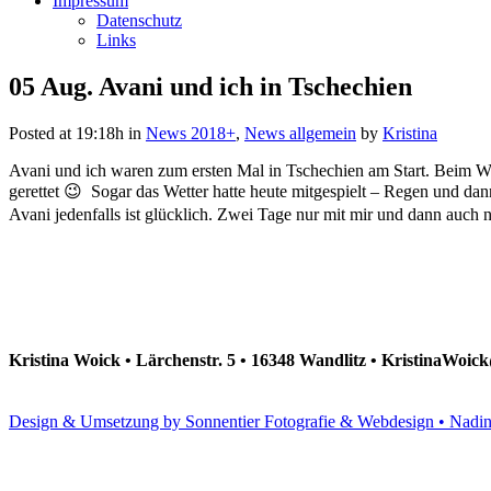
Impressum
Datenschutz
Links
05 Aug.
Avani und ich in Tschechien
Posted at 19:18h
in
News 2018+
,
News allgemein
by
Kristina
Avani und ich waren zum ersten Mal in Tschechien am Start. Beim WT i
gerettet 😉 Sogar das Wetter hatte heute mitgespielt – Regen und dan
Avani jedenfalls ist glücklich. Zwei Tage nur mit mir und dann auch
Kristina Woick • Lärchenstr. 5 • 16348 Wandlitz • KristinaWoi
Design & Umsetzung by Sonnentier Fotografie & Webdesign • Nadi