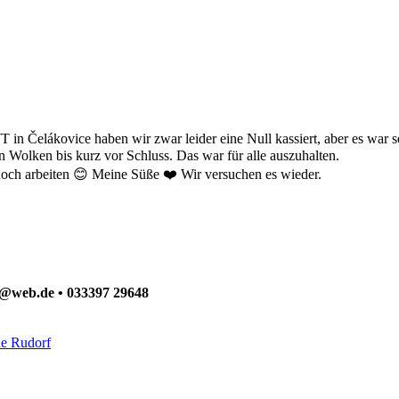
n Čelákovice haben wir zwar leider eine Null kassiert, aber es war seh
n Wolken bis kurz vor Schluss. Das war für alle auszuhalten.
 noch arbeiten 😊 Meine Süße ❤️ Wir versuchen es wieder.
ck@web.de • 033397 29648
ne Rudorf