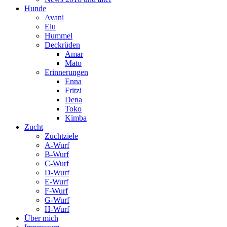
Hunde
Avani
Elu
Hummel
Deckrüden
Amar
Mato
Erinnerungen
Enna
Fritzi
Dena
Toko
Kimba
Zucht
Zuchtziele
A-Wurf
B-Wurf
C-Wurf
D-Wurf
E-Wurf
F-Wurf
G-Wurf
H-Wurf
Über mich