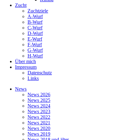
Zucht
Zuchtziele
A-Wurf
B-Wurf
C-Wurf
D-Wurf
E-Wurf
F-Wurf
G-Wurf
H-Wurf
Über mich
Impressum
Datenschutz
Links
News
News 2026
News 2025
News 2024
News 2023
News 2022
News 2021
News 2020
News 2019
News 2018 und älter