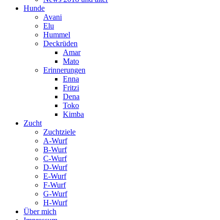
Hunde
Avani
Elu
Hummel
Deckrüden
Amar
Mato
Erinnerungen
Enna
Fritzi
Dena
Toko
Kimba
Zucht
Zuchtziele
A-Wurf
B-Wurf
C-Wurf
D-Wurf
E-Wurf
F-Wurf
G-Wurf
H-Wurf
Über mich