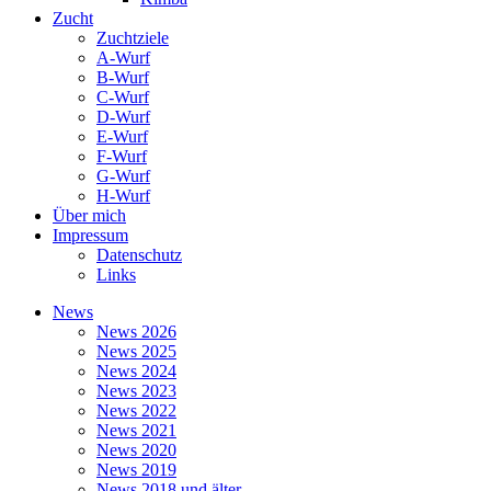
Zucht
Zuchtziele
A-Wurf
B-Wurf
C-Wurf
D-Wurf
E-Wurf
F-Wurf
G-Wurf
H-Wurf
Über mich
Impressum
Datenschutz
Links
News
News 2026
News 2025
News 2024
News 2023
News 2022
News 2021
News 2020
News 2019
News 2018 und älter