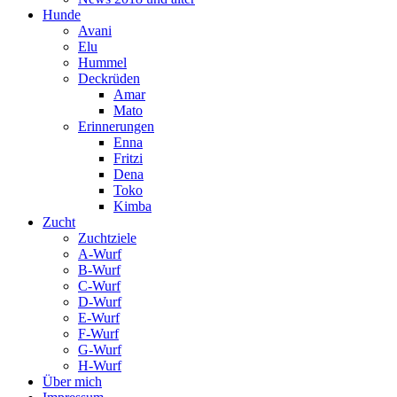
Hunde
Avani
Elu
Hummel
Deckrüden
Amar
Mato
Erinnerungen
Enna
Fritzi
Dena
Toko
Kimba
Zucht
Zuchtziele
A-Wurf
B-Wurf
C-Wurf
D-Wurf
E-Wurf
F-Wurf
G-Wurf
H-Wurf
Über mich