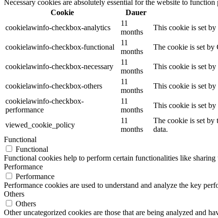
Necessary cookies are absolutely essential for the website to function
Cookie
Dauer
11
cookielawinfo-checkbox-analytics
This cookie is set b
months
11
cookielawinfo-checkbox-functional
The cookie is set by
months
11
cookielawinfo-checkbox-necessary
This cookie is set b
months
11
cookielawinfo-checkbox-others
This cookie is set b
months
cookielawinfo-checkbox-
11
This cookie is set b
performance
months
11
The cookie is set by
viewed_cookie_policy
months
data.
Functional
Functional
Functional cookies help to perform certain functionalities like sharing 
Performance
Performance
Performance cookies are used to understand and analyze the key perfor
Others
Others
Other uncategorized cookies are those that are being analyzed and have