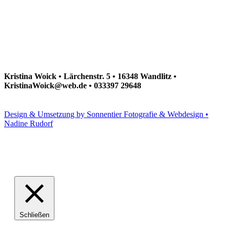
Kristina Woick • Lärchenstr. 5 • 16348 Wandlitz •
KristinaWoick@web.de • 033397 29648
Design & Umsetzung by Sonnentier Fotografie & Webdesign •
Nadine Rudorf
Schließen