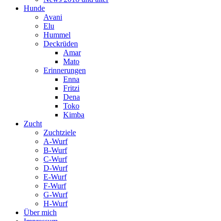
Hunde
Avani
Elu
Hummel
Deckrüden
Amar
Mato
Erinnerungen
Enna
Fritzi
Dena
Toko
Kimba
Zucht
Zuchtziele
A-Wurf
B-Wurf
C-Wurf
D-Wurf
E-Wurf
F-Wurf
G-Wurf
H-Wurf
Über mich