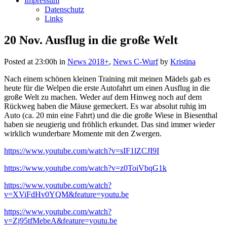
Impressum
Datenschutz
Links
20 Nov.
Ausflug in die große Welt
Posted at 23:00h
in
News 2018+
,
News C-Wurf
by
Kristina
Nach einem schönen kleinen Training mit meinen Mädels gab es
heute für die Welpen die erste Autofahrt um einen Ausflug in die
große Welt zu machen. Weder auf dem Hinweg noch auf dem
Rückweg haben die Mäuse gemeckert. Es war absolut ruhig im
Auto (ca. 20 min eine Fahrt) und die die große Wiese in Biesenthal
haben sie neugierig und fröhlich erkundet. Das sind immer wieder
wirklich wunderbare Momente mit den Zwergen.
https://www.youtube.com/watch?v=sIF1lZCJI9I
https://www.youtube.com/watch?v=z0ToiVbqG1k
https://www.youtube.com/watch?
v=XViFdHv0YQM&feature=youtu.be
https://www.youtube.com/watch?
v=Zj95tfMebeA&feature=youtu.be