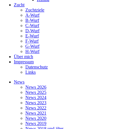
Zucht
Zuchtziele
A-Wurf
B-Wurf
C-Wurf
D-Wurf
E-Wurf
F-Wurf
G-Wurf
H-Wurf
Über mich
Impressum
Datenschutz
Links
News
News 2026
News 2025
News 2024
News 2023
News 2022
News 2021
News 2020
News 2019
News 2018 und älter