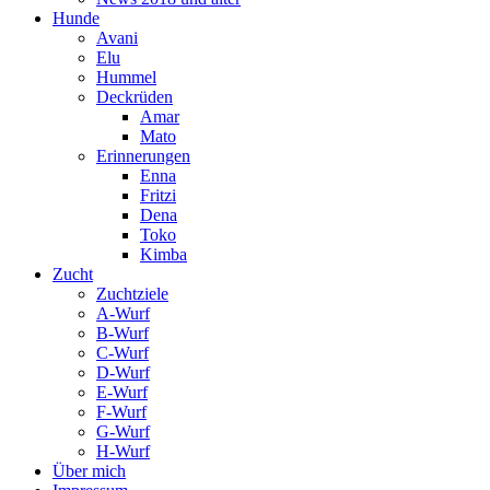
Hunde
Avani
Elu
Hummel
Deckrüden
Amar
Mato
Erinnerungen
Enna
Fritzi
Dena
Toko
Kimba
Zucht
Zuchtziele
A-Wurf
B-Wurf
C-Wurf
D-Wurf
E-Wurf
F-Wurf
G-Wurf
H-Wurf
Über mich