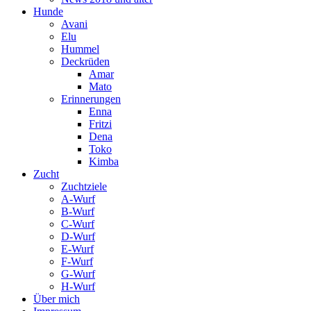
Hunde
Avani
Elu
Hummel
Deckrüden
Amar
Mato
Erinnerungen
Enna
Fritzi
Dena
Toko
Kimba
Zucht
Zuchtziele
A-Wurf
B-Wurf
C-Wurf
D-Wurf
E-Wurf
F-Wurf
G-Wurf
H-Wurf
Über mich