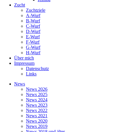
Zucht
Zuchtziele
A-Wurf
B-Wurf
C-Wurf
D-Wurf
E-Wurf
F-Wurf
G-Wurf
H-Wurf
Über mich
Impressum
Datenschutz
Links
News
News 2026
News 2025
News 2024
News 2023
News 2022
News 2021
News 2020
News 2019
News 2018 und älter