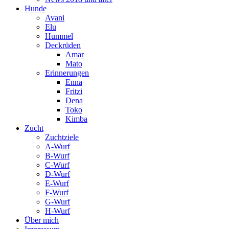
Hunde
Avani
Elu
Hummel
Deckrüden
Amar
Mato
Erinnerungen
Enna
Fritzi
Dena
Toko
Kimba
Zucht
Zuchtziele
A-Wurf
B-Wurf
C-Wurf
D-Wurf
E-Wurf
F-Wurf
G-Wurf
H-Wurf
Über mich