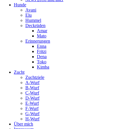
Hunde
Avani
Elu
Hummel
Deckrüden
Amar
Mato
Erinnerungen
Enna
Fritzi
Dena
Toko
Kimba
Zucht
Zuchtziele
A-Wurf
B-Wurf
C-Wurf
D-Wurf
E-Wurf
F-Wurf
G-Wurf
H-Wurf
Über mich