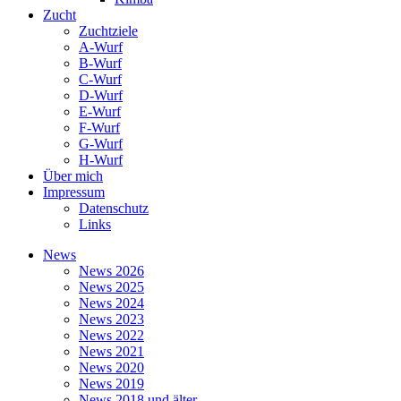
Zucht
Zuchtziele
A-Wurf
B-Wurf
C-Wurf
D-Wurf
E-Wurf
F-Wurf
G-Wurf
H-Wurf
Über mich
Impressum
Datenschutz
Links
News
News 2026
News 2025
News 2024
News 2023
News 2022
News 2021
News 2020
News 2019
News 2018 und älter